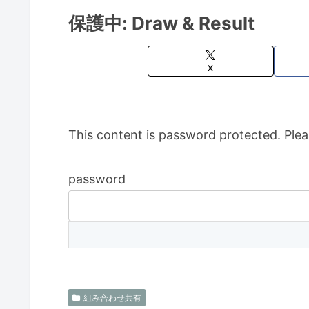
保護中: Draw & Result
X
This content is password protected. Plea
password
組み合わせ共有