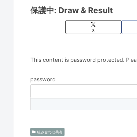
保護中: Draw & Result
X
This content is password protected. Plea
password
組み合わせ共有