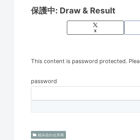
保護中: Draw & Result
X
This content is password protected. Plea
password
組み合わせ共有