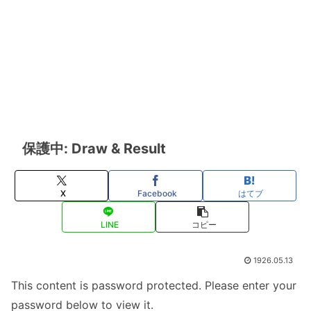
保護中: Draw & Result
X
Facebook
はてブ
LINE
コピー
1926.05.13
This content is password protected. Please enter your
password below to view it.