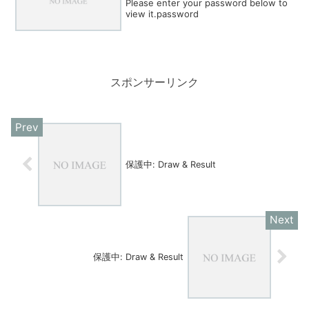
Please enter your password below to
view it.password
スポンサーリンク
保護中: Draw & Result
保護中: Draw & Result