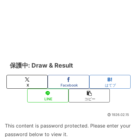
保護中: Draw & Result
X
Facebook
はてブ
LINE
コピー
1926.02.15
This content is password protected. Please enter your
password below to view it.