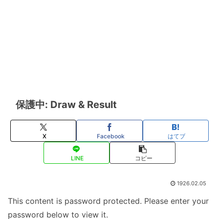
保護中: Draw & Result
X
Facebook
はてブ
LINE
コピー
1926.02.05
This content is password protected. Please enter your
password below to view it.