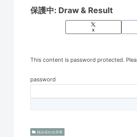
保護中: Draw & Result
X
This content is password protected. Plea
password
組み合わせ共有