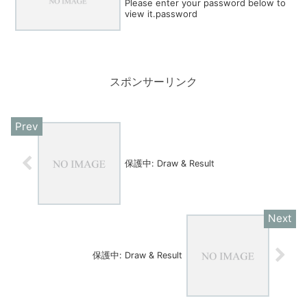
Please enter your password below to
view it.password
スポンサーリンク
保護中: Draw & Result
保護中: Draw & Result