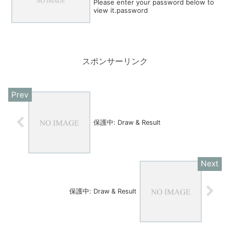
Please enter your password below to
view it.password
スポンサーリンク
保護中: Draw & Result
保護中: Draw & Result