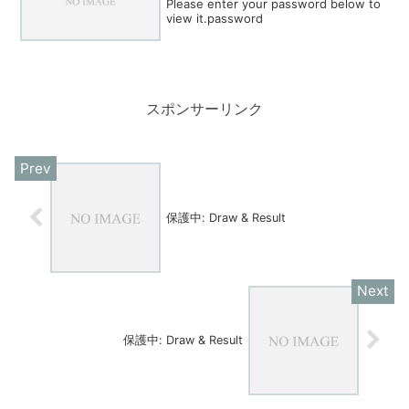
Please enter your password below to
view it.password
スポンサーリンク
保護中: Draw & Result
保護中: Draw & Result