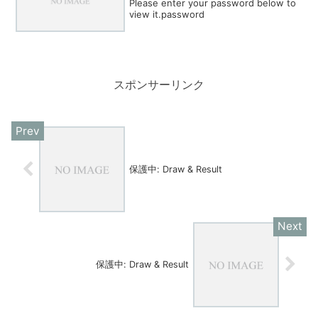
Please enter your password below to
view it.password
スポンサーリンク
保護中: Draw & Result
保護中: Draw & Result