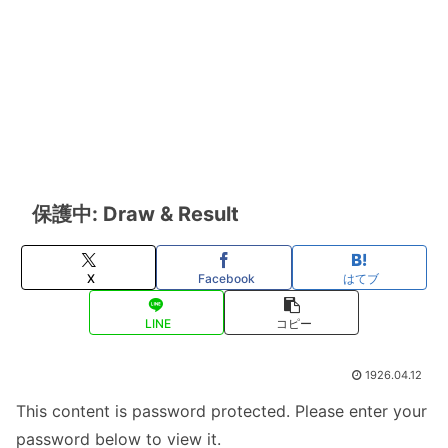
保護中: Draw & Result
X
Facebook
はてブ
LINE
コピー
1926.04.12
This content is password protected. Please enter your
password below to view it.