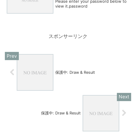
Please enter your password below to
view it.password
スポンサーリンク
保護中: Draw & Result
保護中: Draw & Result