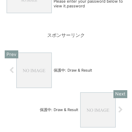
Please enter your password below to
view it.password
スポンサーリンク
保護中: Draw & Result
保護中: Draw & Result