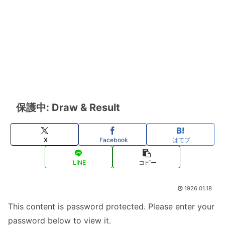
保護中: Draw & Result
X
Facebook
はてブ
LINE
コピー
1926.01.18
This content is password protected. Please enter your
password below to view it.