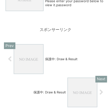
Please enter your password below to
view it.password
スポンサーリンク
保護中: Draw & Result
保護中: Draw & Result