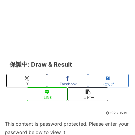
保護中: Draw & Result
X
Facebook
はてブ
LINE
コピー
1926.05.19
This content is password protected. Please enter your
password below to view it.