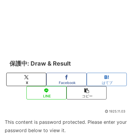
保護中: Draw & Result
X
Facebook
はてブ
LINE
コピー
1925.11.03
This content is password protected. Please enter your
password below to view it.