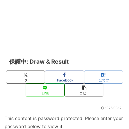
保護中: Draw & Result
X
Facebook
はてブ
LINE
コピー
1926.03.12
This content is password protected. Please enter your
password below to view it.