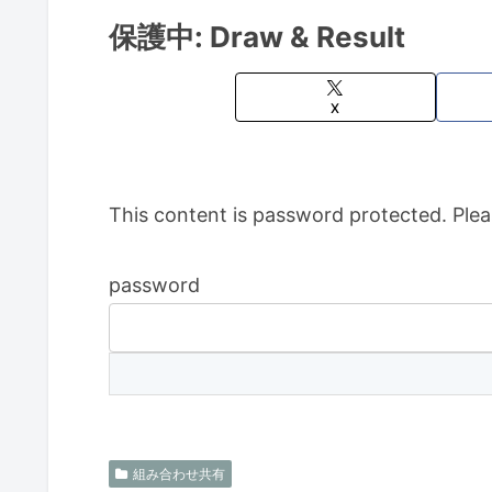
保護中: Draw & Result
X
This content is password protected. Plea
password
組み合わせ共有