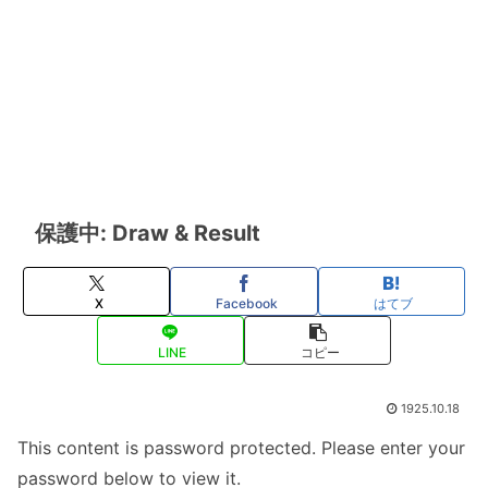
保護中: Draw & Result
X
Facebook
はてブ
LINE
コピー
1925.10.18
This content is password protected. Please enter your
password below to view it.