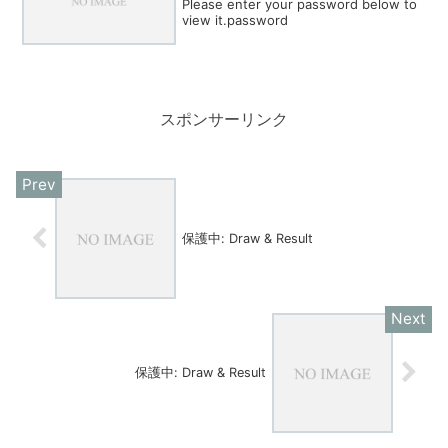
Please enter your password below to
view it.password
スポンサーリンク
保護中: Draw & Result
保護中: Draw & Result