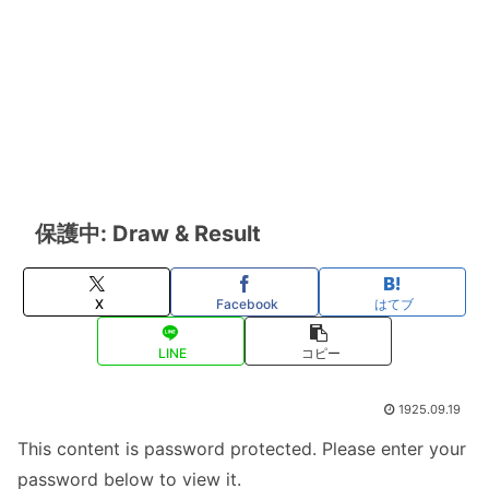
保護中: Draw & Result
X
Facebook
はてブ
LINE
コピー
1925.09.19
This content is password protected. Please enter your
password below to view it.