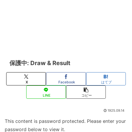
保護中: Draw & Result
X
Facebook
はてブ
LINE
コピー
1925.09.14
This content is password protected. Please enter your
password below to view it.