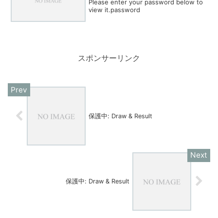
Please enter your password below to
view it.password
スポンサーリンク
保護中: Draw & Result
保護中: Draw & Result