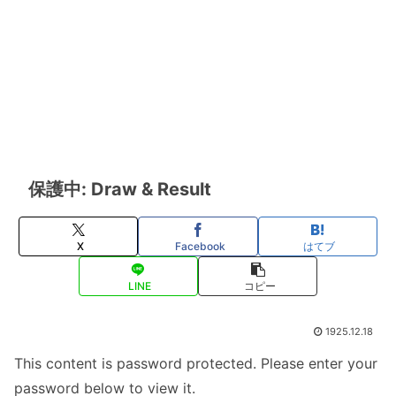
保護中: Draw & Result
X
Facebook
はてブ
LINE
コピー
1925.12.18
This content is password protected. Please enter your
password below to view it.