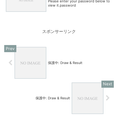
Please enter your password below to
view it.password
スポンサーリンク
保護中: Draw & Result
保護中: Draw & Result