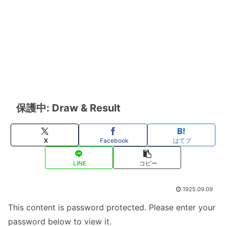
保護中: Draw & Result
X
Facebook
はてブ
LINE
コピー
1925.09.09
This content is password protected. Please enter your
password below to view it.