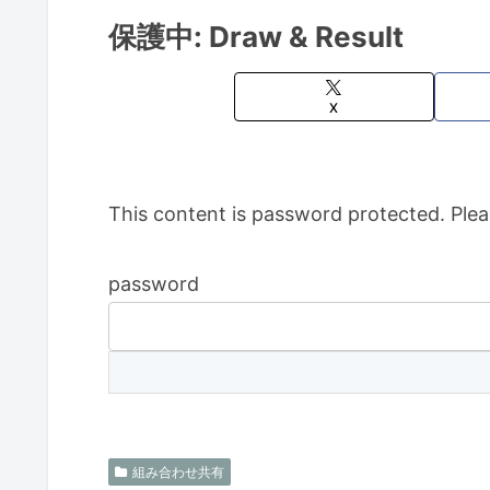
保護中: Draw & Result
X
This content is password protected. Plea
password
組み合わせ共有