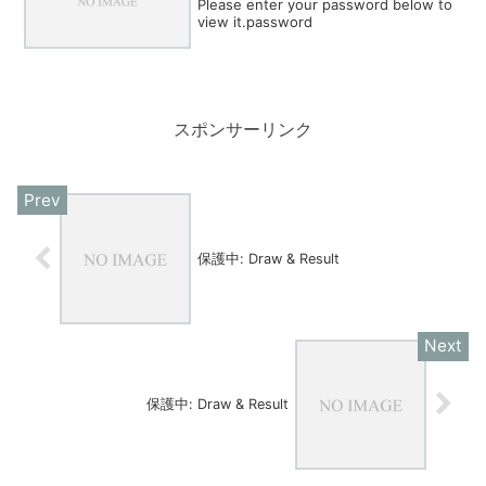
Please enter your password below to
view it.password
スポンサーリンク
保護中: Draw & Result
保護中: Draw & Result