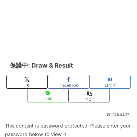
保護中: Draw & Result
X
Facebook
はてブ
LINE
コピー
1926.04.27
This content is password protected. Please enter your
password below to view it.