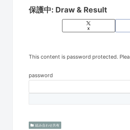
保護中: Draw & Result
X
This content is password protected. Plea
password
組み合わせ共有