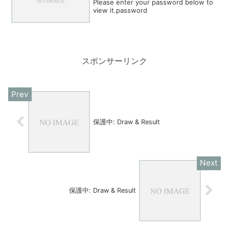
Please enter your password below to
view it.password
スポンサーリンク
保護中: Draw & Result
保護中: Draw & Result