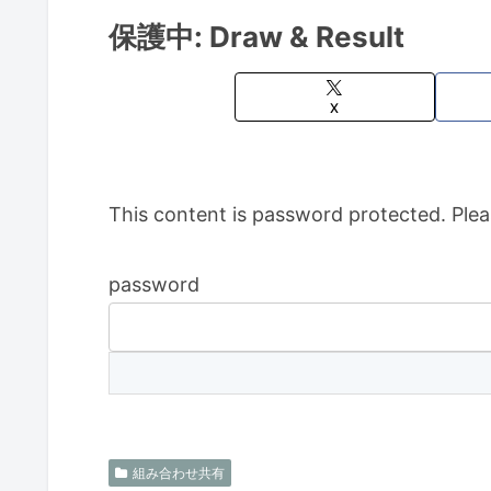
保護中: Draw & Result
X
This content is password protected. Plea
password
組み合わせ共有