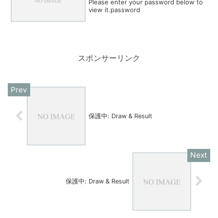
Please enter your password below to
view it.password
スポンサーリンク
保護中: Draw & Result
保護中: Draw & Result