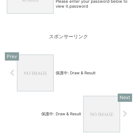
Please enter your password below to
view it.password
スポンサーリンク
保護中: Draw & Result
保護中: Draw & Result