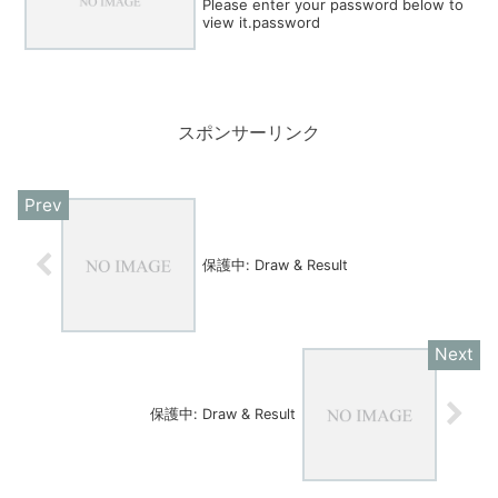
Please enter your password below to
view it.password
スポンサーリンク
保護中: Draw & Result
保護中: Draw & Result