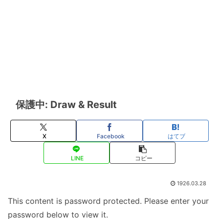
保護中: Draw & Result
X
Facebook
はてブ
LINE
コピー
1926.03.28
This content is password protected. Please enter your
password below to view it.