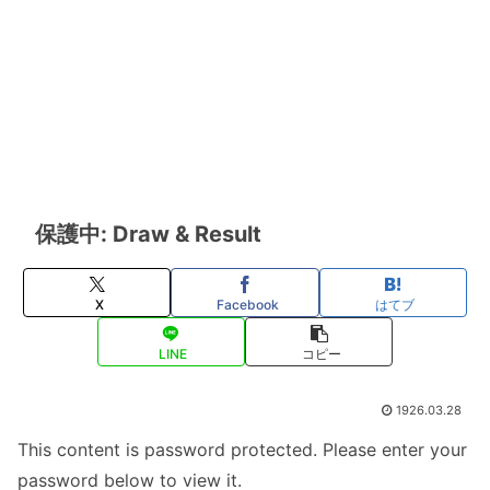
保護中: Draw & Result
X
Facebook
はてブ
LINE
コピー
1926.03.28
This content is password protected. Please enter your
password below to view it.