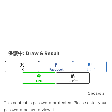
保護中: Draw & Result
X
Facebook
はてブ
LINE
コピー
1926.03.21
This content is password protected. Please enter your
password below to view it.