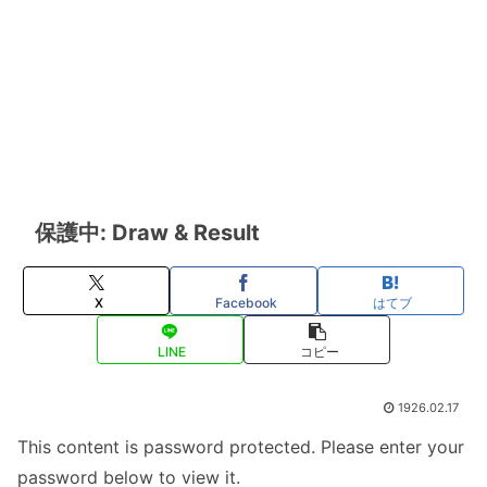
保護中: Draw & Result
X
Facebook
はてブ
LINE
コピー
1926.02.17
This content is password protected. Please enter your
password below to view it.