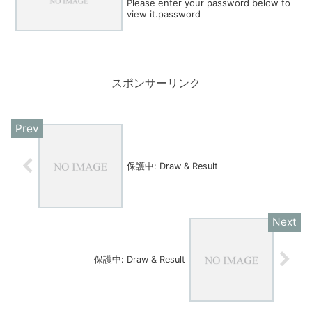
Please enter your password below to
view it.password
スポンサーリンク
保護中: Draw & Result
保護中: Draw & Result