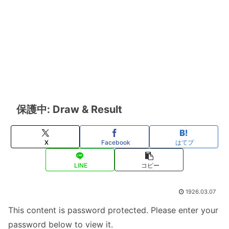
保護中: Draw & Result
X
Facebook
はてブ
LINE
コピー
1926.03.07
This content is password protected. Please enter your
password below to view it.