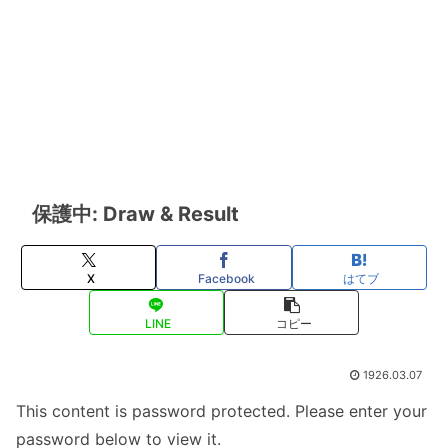
保護中: Draw & Result
X
Facebook
はてブ
LINE
コピー
1926.03.07
This content is password protected. Please enter your
password below to view it.