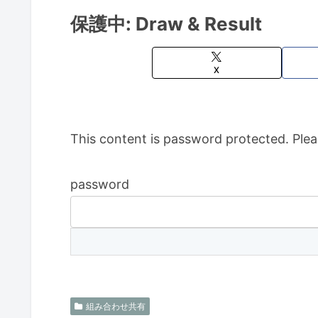
保護中: Draw & Result
X
This content is password protected. Plea
password
組み合わせ共有