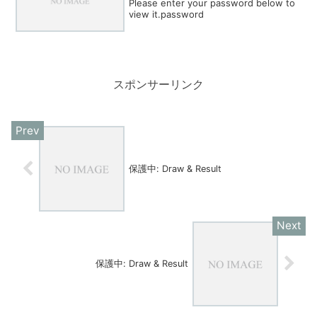
Please enter your password below to
view it.password
スポンサーリンク
保護中: Draw & Result
保護中: Draw & Result