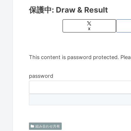
保護中: Draw & Result
X
This content is password protected. Plea
password
組み合わせ共有