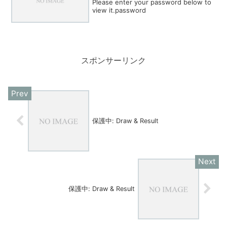
Please enter your password below to
view it.password
スポンサーリンク
保護中: Draw & Result
保護中: Draw & Result