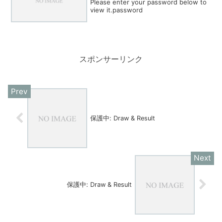
Please enter your password below to
view it.password
スポンサーリンク
保護中: Draw & Result
保護中: Draw & Result